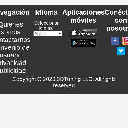
vegación
Idioma
Aplicaciones
Conéct
móviles
con
Quienes
Seleccionar
nosot
idioma:
somos
ntactarnos
nvenio de
usuario
rivacidad
ublicidad
Copyright © 2023 3DTuning LLC. All rights
reserved