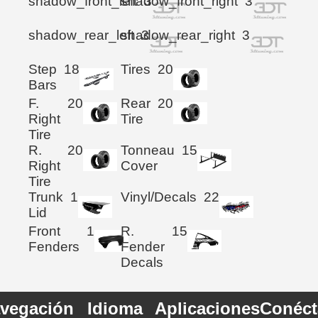
shadow_front_left
shadow_front_right
3
3
shadow_rear_left
shadow_rear_right
3
3
Step
18
Tires
20
Bars
F.
20
Rear
20
Right
Tire
Tire
R.
20
Tonneau
15
Right
Cover
Tire
Trunk
1
Vinyl/Decals
22
Lid
Front
1
R.
15
Fenders
Fender
Decals
vegación
Idioma
Aplicaciones
Conéct