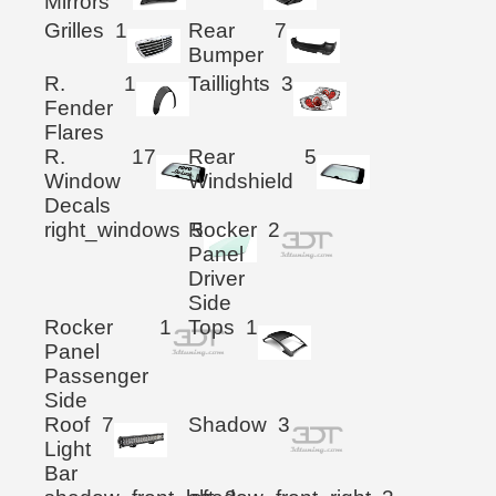
Mirrors
Grilles
1
Rear
7
Bumper
R.
1
Taillights
3
Fender
Flares
R.
17
Rear
5
Window
Windshield
Decals
right_windows
Rocker
5
2
Panel
Driver
Side
Rocker
1
Tops
1
Panel
Passenger
Side
Roof
7
Shadow
3
Light
Bar