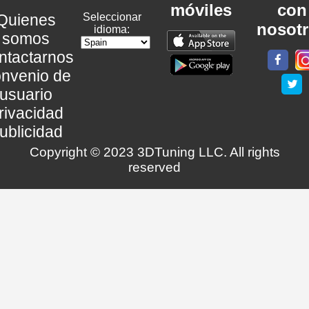
móviles
con
Quienes
Seleccionar
nosot
idioma:
somos
ntactarnos
nvenio de
usuario
rivacidad
ublicidad
Copyright © 2023 3DTuning LLC. All rights
reserved