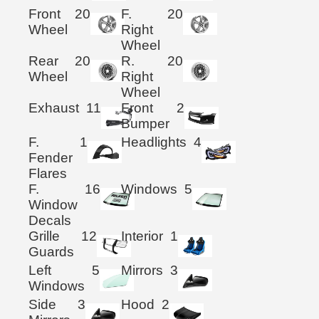
Front
20
F.
20
Wheel
Right
Wheel
Rear
20
R.
20
Wheel
Right
Wheel
Exhaust
11
Front
2
Bumper
F.
1
Headlights
4
Fender
Flares
F.
16
Windows
5
Window
Decals
Grille
12
Interior
1
Guards
Left
5
Mirrors
3
Windows
Side
3
Hood
2