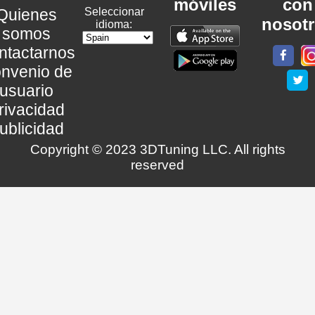
móviles
con
Quienes
Seleccionar
nosot
idioma:
somos
ntactarnos
nvenio de
usuario
rivacidad
ublicidad
Copyright © 2023 3DTuning LLC. All rights
reserved