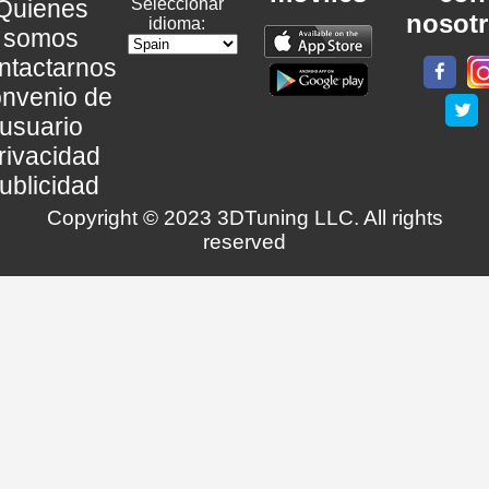
Quienes
Seleccionar
nosot
idioma:
somos
ntactarnos
nvenio de
usuario
rivacidad
ublicidad
Copyright © 2023 3DTuning LLC. All rights
reserved