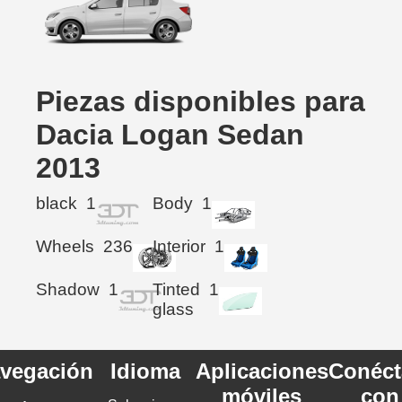
Piezas disponibles para
Dacia Logan Sedan
2013
black
1
Body
1
Wheels
236
Interior
1
Shadow
1
Tinted
1
glass
vegación
Idioma
Aplicaciones
Conéct
móviles
con