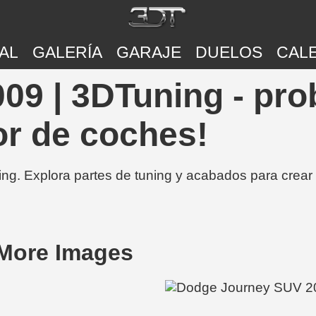
AL
GALERÍA
GARAJE
DUELOS
CAL
09 | 3DTuning - pro
or de coches!
ing. Explora partes de tuning y acabados para crear
More Images