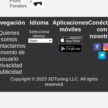
Front
1
Fenders
vegación
Idioma
Aplicaciones
Conéct
móviles
con
Quienes
Seleccionar
nosot
idioma:
somos
ntactarnos
nvenio de
usuario
rivacidad
ublicidad
Copyright © 2023 3DTuning LLC. All rights
reserved