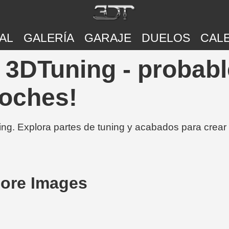
AL
GALERÍA
GARAJE
DUELOS
CAL
 | 3DTuning - probab
coches!
ing. Explora partes de tuning y acabados para crear
More Images