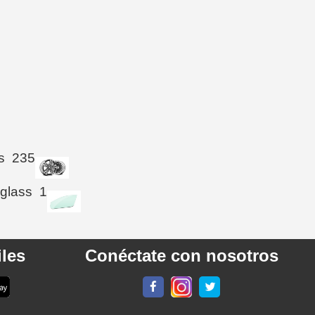
s
235
 glass
1
les
Conéctate con nosotros