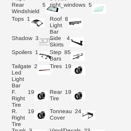
Rear
5
right_windows
5
Windshield
Tops
1
Roof
8
Light
Bar
Shadow
3
Side
4
Skirts
Spoilers
1
Step
85
Bars
Tailgate
2
Tires
19
Led
Light
Bar
F.
19
Rear
19
Right
Tire
Tire
R.
19
Tonneau
24
Right
Cover
Tire
Trunk
3
Vinyl/Decals
23