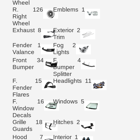
Wheel
R.
126
Emblems
1
Right
Wheel
Exhaust
8
Exterior
2
Trim
Fender
1
Fog
2
Valance
Lights
Front
34
F.
4
Bumper
Bumper
Splitter
F.
15
Headlights
11
Fender
Flares
F.
16
Windows
5
Window
Decals
Grille
18
Hitches
2
Guards
Hood
7
Interior
1