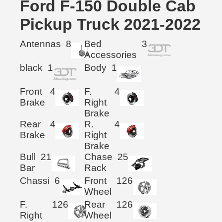
Ford F-150 Double Cab
Pickup Truck 2021-2022
Antennas
8
Bed
3
Accessories
black
1
Body
1
Front
4
F.
4
Brake
Right
Brake
Rear
4
R.
4
Brake
Right
Brake
Bull
21
Chase
25
Bar
Rack
Chassi
6
Front
126
Wheel
F.
126
Rear
126
Right
Wheel