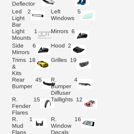
Deflector
Led
2
Left
5
Light
Windows
Bar
Light
1
Mirrors
6
Mounts
Side
6
Hood
2
Mirrors
Trims
18
Grilles
19
&
Kits
Rear
45
R.
4
Bumper
Bumper
Diffuser
R.
15
Taillights
12
Fender
Flares
R.
1
R.
16
Mud
Window
Flaps
Decals