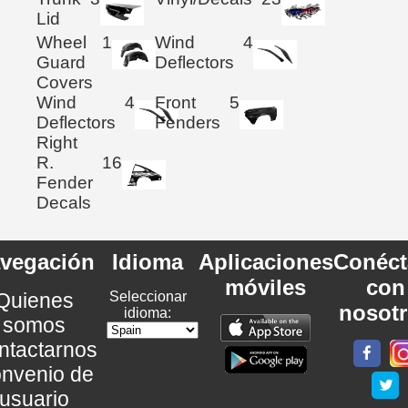
Lid
Wheel
1
Wind
4
Guard
Deflectors
Covers
Wind
4
Front
5
Deflectors
Fenders
Right
R.
16
Fender
Decals
vegación
Idioma
Aplicaciones
Conéct
móviles
con
Quienes
Seleccionar
nosot
idioma:
somos
ntactarnos
nvenio de
usuario