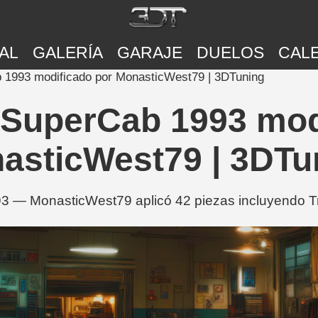
AL
GALERÍA
GARAJE
DUELOS
CAL
 1993 modificado por MonasticWest79 | 3DTuning
 SuperCab 1993 mod
asticWest79 | 3DTu
3 — MonasticWest79 aplicó 42 piezas incluyendo Tr