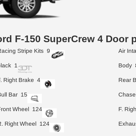
ord F-150 SuperCrew 4 Door 
acing Stripe Kits
9
Air In
black
1
Body
. Right Brake
4
Rear 
ull Bar
15
Chase
Front Wheel
124
F. Rig
R. Right Wheel
124
Exhau