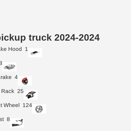
pickup truck 2024-2024
take Hood
1
8
Brake
4
 Rack
25
ht Wheel
124
st
8