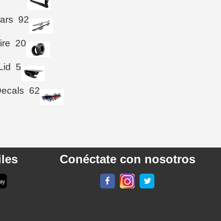
ars
92
ire
20
Lid
5
Decals
62
les
Conéctate con nosotros