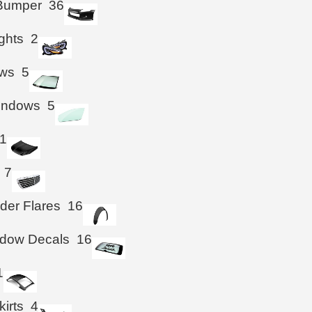
 Bumper
36
ghts
2
ws
5
Windows
5
1
7
der Flares
16
ndow Decals
16
1
kirts
4