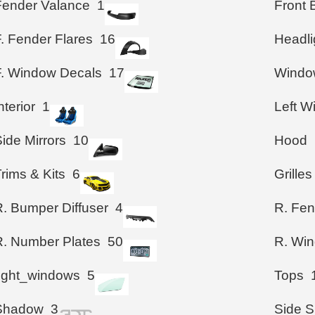
Fender Valance
1
Front
. Fender Flares
16
Headli
F. Window Decals
17
Windo
nterior
1
Left 
ide Mirrors
10
Hood
rims & Kits
6
Grilles
R. Bumper Diffuser
4
R. Fen
R. Number Plates
50
R. Wi
right_windows
5
Tops
Shadow
3
Side S