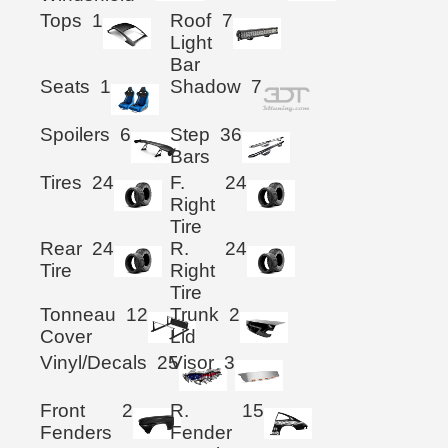
Tops
1
Roof
7
Light
Bar
Seats
1
Shadow
7
Spoilers
6
Step
36
Bars
Tires
24
F.
24
Right
Tire
Rear
24
R.
24
Tire
Right
Tire
Tonneau
12
Trunk
2
Cover
Lid
Vinyl/Decals
25
Visor
3
Front
2
R.
15
Fenders
Fender