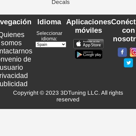
Decals
vegación
Idioma
Aplicaciones
Conéct
móviles
con
Quienes
Seleccionar
nosot
idioma:
somos
ntactarnos
nvenio de
usuario
rivacidad
ublicidad
Copyright © 2023 3DTuning LLC. All rights
reserved