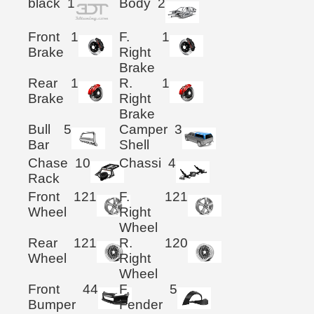
black
1
Body
2
Front
1
F.
1
Brake
Right
Brake
Rear
1
R.
1
Brake
Right
Brake
Bull
5
Camper
3
Bar
Shell
Chase
10
Chassi
4
Rack
Front
121
F.
121
Wheel
Right
Wheel
Rear
121
R.
120
Wheel
Right
Wheel
Front
44
F.
5
Bumper
Fender