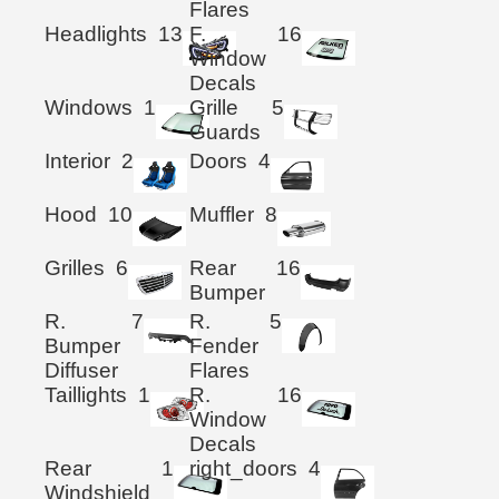
Flares
Headlights
13
F.
16
Window
Decals
Windows
1
Grille
5
Guards
Interior
2
Doors
4
Hood
10
Muffler
8
Grilles
6
Rear
16
Bumper
R.
7
R.
5
Bumper
Fender
Diffuser
Flares
Taillights
1
R.
16
Window
Decals
Rear
1
right_doors
4
Windshield