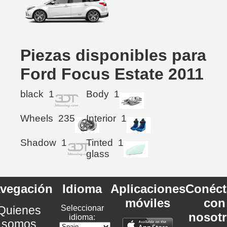
Piezas disponibles para
Ford Focus Estate 2011
black
1
Body
1
Wheels
235
Interior
1
Shadow
1
Tinted
1
glass
vegación
Idioma
Aplicaciones
Conéct
móviles
con
Quienes
Seleccionar
nosot
idioma:
somos