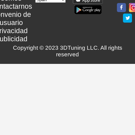
ntactarnos
nvenio de
usuario
rivacidad
ublicidad
Copyright © 2023 3DTuning LLC. All rights
reserved