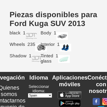
Piezas disponibles para
Ford Kuga SUV 2013
black
1
Body
1
Wheels
235
Interior
1
Shadow
1
Tinted
1
glass
vegación
Idioma
Aplicaciones
Conéct
móviles
con
Quienes
Seleccionar
nosot
idioma:
somos
ntactarnos
nvenio de