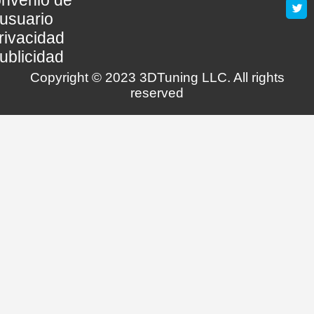
usuario
rivacidad
ublicidad
Copyright © 2023 3DTuning LLC. All rights
reserved