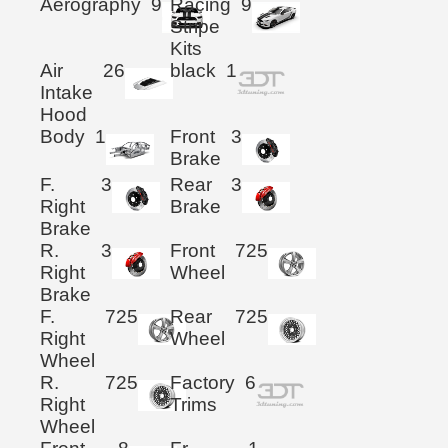
Aerography
9
Racing
9
Stripe
Kits
Air
26
black
1
Intake
Hood
Body
1
Front
3
Brake
F.
3
Rear
3
Right
Brake
Brake
R.
3
Front
725
Right
Wheel
Brake
F.
725
Rear
725
Right
Wheel
Wheel
R.
725
Factory
6
Right
Trims
Wheel