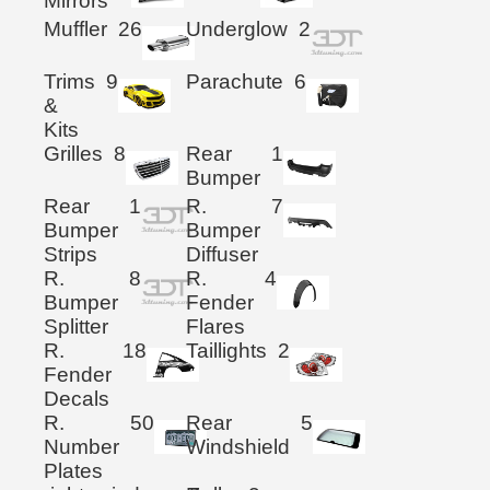
Mirrors
Muffler
26
Underglow
2
Trims
9
Parachute
6
&
Kits
Grilles
8
Rear
1
Bumper
Rear
1
R.
7
Bumper
Bumper
Strips
Diffuser
R.
8
R.
4
Bumper
Fender
Splitter
Flares
R.
18
Taillights
2
Fender
Decals
R.
50
Rear
5
Number
Windshield
Plates