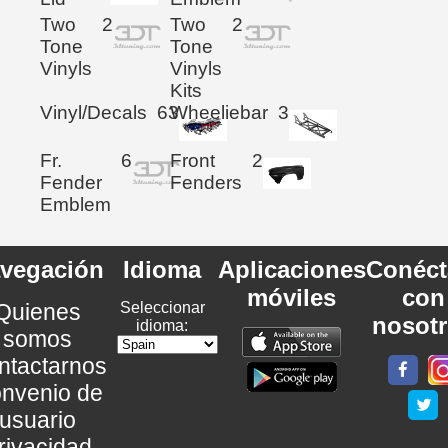
Two
2
Two
2
Tone
Tone
Vinyls
Vinyls
Kits
Vinyl/Decals
63
Wheeliebar
3
Fr.
6
Front
2
Fender
Fenders
Emblem
vegación
Idioma
Aplicaciones
Conéct
móviles
con
Quienes
Seleccionar
nosot
idioma:
somos
ntactarnos
nvenio de
usuario
rivacidad