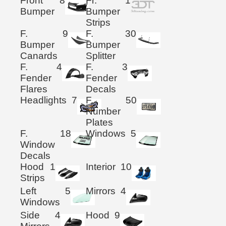
Front
8
Fr.
1
Bumper
Bumper
Strips
F.
9
F.
30
Bumper
Bumper
Canards
Splitter
F.
4
F.
3
Fender
Fender
Flares
Decals
Headlights
7
F.
50
Number
Plates
F.
18
Windows
5
Window
Decals
Hood
1
Interior
10
Strips
Left
5
Mirrors
4
Windows
Side
4
Hood
9