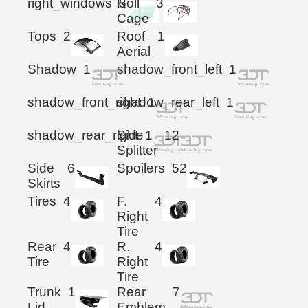
right_windows
Roll
5
3
Cage
Tops
2
Roof
1
Aerial
Shadow
1
shadow_front_left
1
shadow_front_right
shadow_rear_left
1
1
shadow_rear_right
Side
1
12
Splitter
Side
6
Spoilers
52
Skirts
Tires
4
F.
4
Right
Tire
Rear
4
R.
4
Tire
Right
Tire
Trunk
1
Rear
7
Lid
Emblem