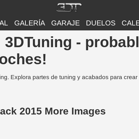
AL
GALERÍA
GARAJE
DUELOS
CAL
 3DTuning - probab
coches!
ing. Explora partes de tuning y acabados para crear
back 2015 More Images