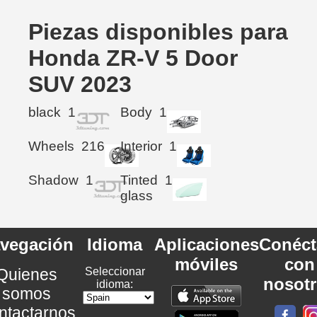
Piezas disponibles para
Honda ZR-V 5 Door
SUV 2023
black
1
Body
1
Wheels
216
Interior
1
Shadow
1
Tinted
1
glass
vegación
Idioma
Aplicaciones
Conéct
móviles
con
Quienes
Seleccionar
nosot
idioma:
somos
ntactarnos