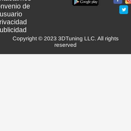
nvenio de
usuario
rivacidad
ublicidad
Copyright © 2023 3DTuning LLC. All rights
reserved