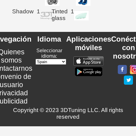
Shadow
1
Tinted
1
glass
vegación
Idioma
Aplicaciones
Conéct
móviles
con
Quienes
Seleccionar
nosot
idioma:
somos
ntactarnos
nvenio de
usuario
rivacidad
ublicidad
Copyright © 2023 3DTuning LLC. All rights
reserved