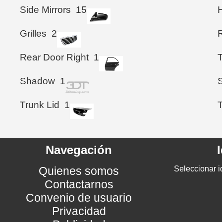
Side Mirrors
15
Grilles
2
Rear Door Right
1
T
Shadow
1
S
Trunk Lid
1
T
Navegación
Quienes somos
Seleccionar i
Contactarnos
Convenio de usuario
Privacidad