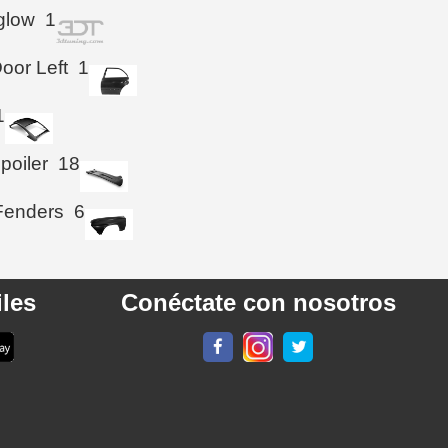
glow
1
oor Left
1
1
poiler
18
Fenders
6
les
Conéctate con nosotros