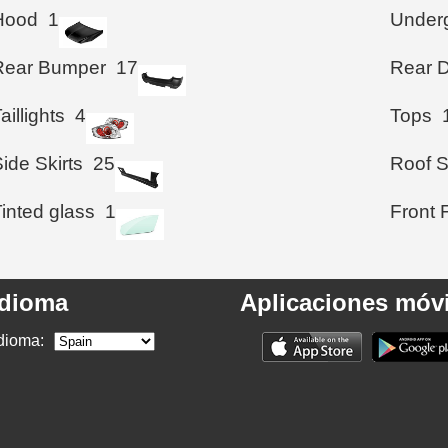
Hood
1
Under
Rear Bumper
17
Rear D
aillights
4
Tops
ide Skirts
25
Roof S
inted glass
1
Front 
Idioma
Aplicaciones móvi
dioma: