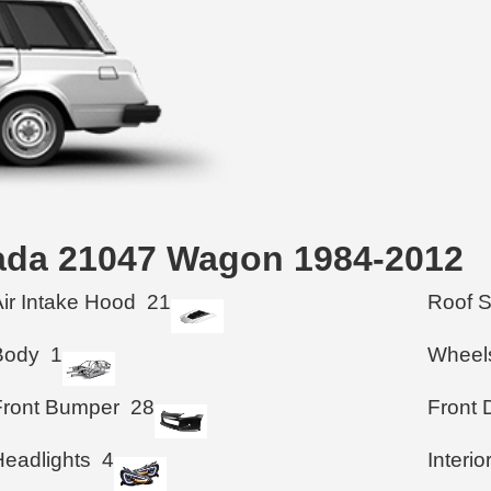
Lada 21047 Wagon 1984-2012
Air Intake Hood
21
Roof 
Body
1
Wheel
Front Bumper
28
Front 
Headlights
4
Interio