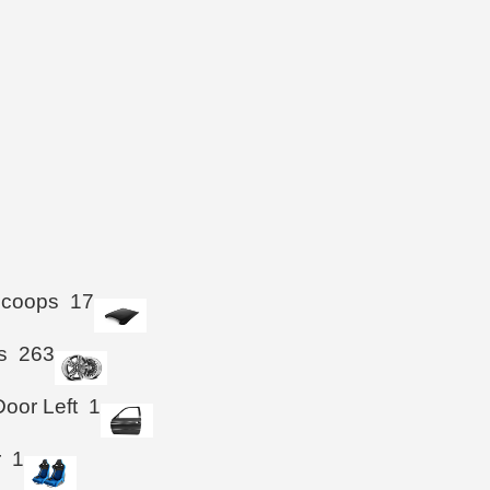
Scoops
17
s
263
Door Left
1
r
1