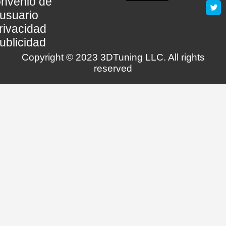
nvenio de
usuario
rivacidad
ublicidad
Copyright © 2023 3DTuning LLC. All rights
reserved