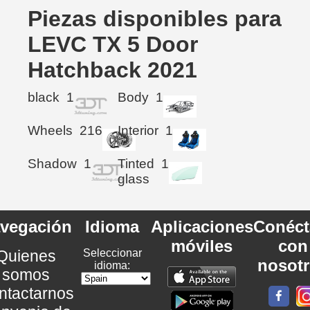
Piezas disponibles para
LEVC TX 5 Door
Hatchback 2021
black
1
Body
1
Wheels
216
Interior
1
Shadow
1
Tinted
1
glass
vegación
Idioma
Aplicaciones
Conéct
móviles
con
Quienes
Seleccionar
nosot
idioma:
somos
ntactarnos