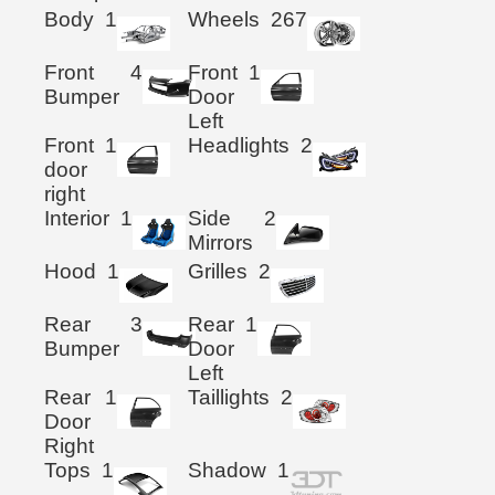
Body
1
Wheels
267
Front
4
Front
1
Bumper
Door
Left
Front
1
Headlights
2
door
right
Interior
1
Side
2
Mirrors
Hood
1
Grilles
2
Rear
3
Rear
1
Bumper
Door
Left
Rear
1
Taillights
2
Door
Right
Tops
1
Shadow
1