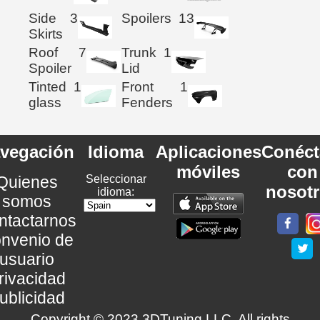
Side
3
Spoilers
13
Skirts
Roof
7
Trunk
1
Spoiler
Lid
Tinted
1
Front
1
glass
Fenders
vegación
Idioma
Aplicaciones
Conéct
móviles
con
Quienes
Seleccionar
nosot
idioma:
somos
ntactarnos
nvenio de
usuario
rivacidad
ublicidad
Copyright © 2023 3DTuning LLC. All rights