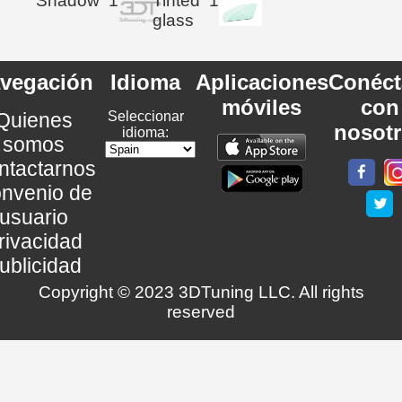
Shadow
1
Tinted
1
glass
vegación
Idioma
Aplicaciones
Conéct
móviles
con
Quienes
Seleccionar
nosot
idioma:
somos
ntactarnos
nvenio de
usuario
rivacidad
ublicidad
Copyright © 2023 3DTuning LLC. All rights
reserved