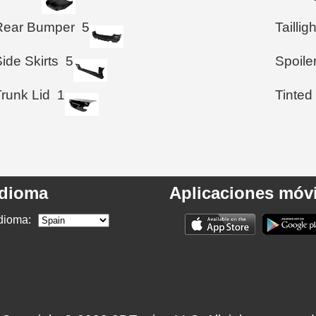
Rear Bumper
5
Taillig
ide Skirts
5
Spoile
Trunk Lid
1
Tinted
Idioma
Aplicaciones móvi
dioma: