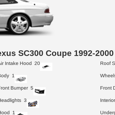
Lexus SC300 Coupe 1992-2000
Air Intake Hood
20
Roof 
Body
1
Wheel
Front Bumper
5
Front 
Headlights
3
Interio
Hood
1
Under