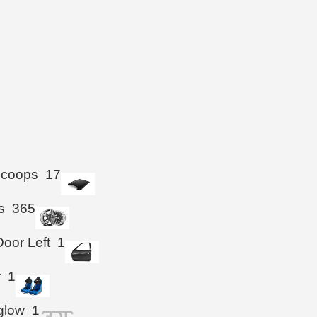
Scoops
17
s
365
Door Left
1
r
1
glow
1