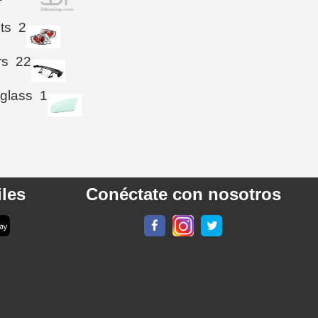
hts
2
rs
22
 glass
1
les
Conéctate con nosotros