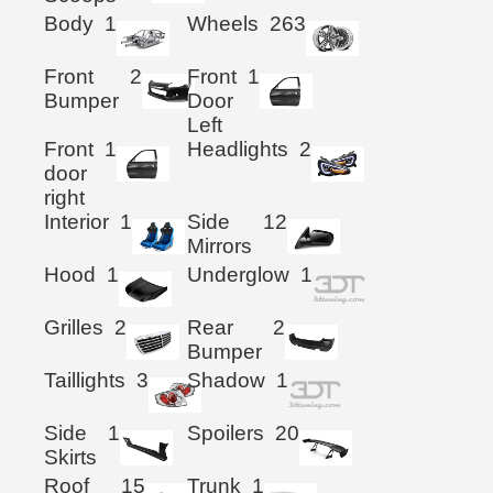
Body
1
Wheels
263
Front
2
Front
1
Bumper
Door
Left
Front
1
Headlights
2
door
right
Interior
1
Side
12
Mirrors
Hood
1
Underglow
1
Grilles
2
Rear
2
Bumper
Taillights
3
Shadow
1
Side
1
Spoilers
20
Skirts
Roof
15
Trunk
1