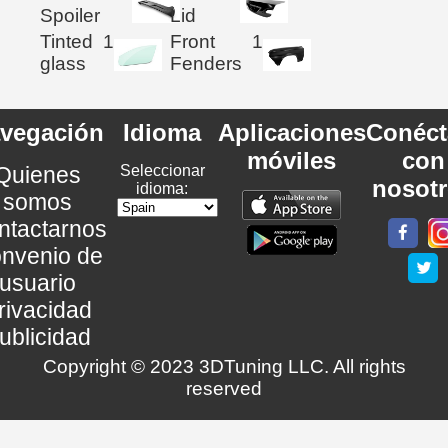
Spoiler
Lid
Tinted
1
Front
1
glass
Fenders
vegación
Idioma
Aplicaciones
Conéct
móviles
con
Quienes
Seleccionar
nosot
idioma:
somos
ntactarnos
nvenio de
usuario
rivacidad
ublicidad
Copyright © 2023 3DTuning LLC. All rights
reserved