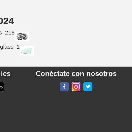
024
s
216
 glass
1
les
Conéctate con nosotros