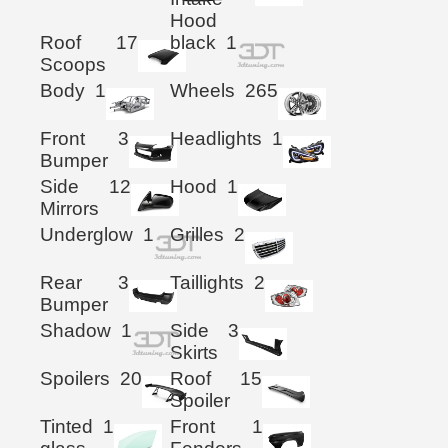
Hood
Roof
17
black
1
Scoops
Body
1
Wheels
265
Front
3
Headlights
1
Bumper
Side
12
Hood
1
Mirrors
Underglow
1
Grilles
2
Rear
3
Taillights
2
Bumper
Shadow
1
Side
3
Skirts
Spoilers
20
Roof
15
Spoiler
Tinted
1
Front
1