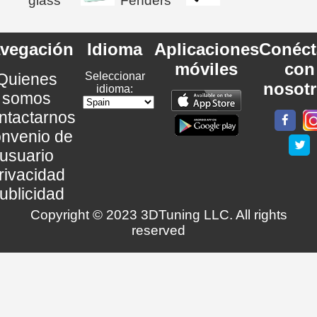
glass
Fenders
vegación
Idioma
Aplicaciones
Conéct
móviles
con
Quienes
Seleccionar
nosot
idioma:
somos
ntactarnos
nvenio de
usuario
rivacidad
ublicidad
Copyright © 2023 3DTuning LLC. All rights
reserved