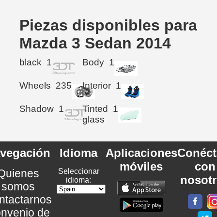
Piezas disponibles para
Mazda 3 Sedan 2014
black
1
Body
1
Wheels
235
Interior
1
Shadow
1
Tinted
1
glass
vegación
Idioma
Aplicaciones
Conéct
móviles
con
Quienes
Seleccionar
nosot
idioma:
somos
ntactarnos
nvenio de