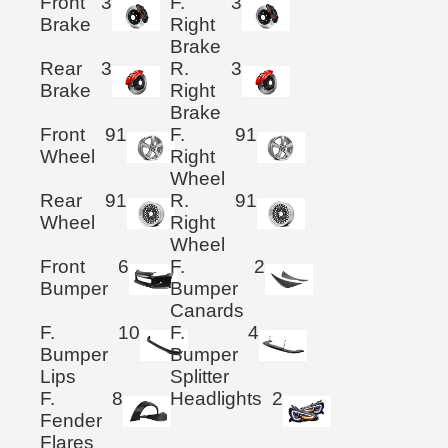
Front
3
F.
3
Brake
Right
Brake
Rear
3
R.
3
Brake
Right
Brake
Front
91
F.
91
Wheel
Right
Wheel
Rear
91
R.
91
Wheel
Right
Wheel
Front
6
F.
2
Bumper
Bumper
Canards
F.
10
F.
4
Bumper
Bumper
Lips
Splitter
F.
8
Headlights
2
Fender
Flares