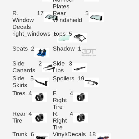
Plates
R.
17
Rear
5
Window
Windshield
Decals
right_windows
Tops
5
5
Seats
2
Shadow
1
Side
2
Side
3
Canards
Lips
Side
5
Spoilers
19
Skirts
Tires
4
F.
4
Right
Tire
Rear
4
R.
4
Tire
Right
Tire
Trunk
6
Vinyl/Decals
18