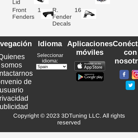
Lid
Front
1
R.
16
Fenders
Fender
Decals
vegación
Idioma
Aplicaciones
Conéct
móviles
con
Quienes
Seleccionar
nosot
idioma:
somos
ntactarnos
nvenio de
usuario
rivacidad
ublicidad
Copyright © 2023 3DTuning LLC. All rights
reserved