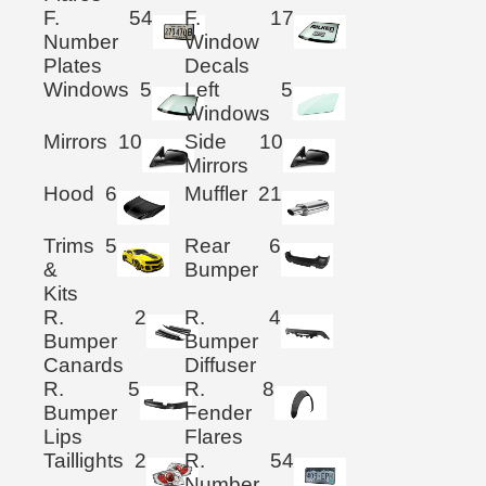
F.
54
F.
17
Number
Window
Plates
Decals
Windows
5
Left
5
Windows
Mirrors
10
Side
10
Mirrors
Hood
6
Muffler
21
Trims
5
Rear
6
&
Bumper
Kits
R.
2
R.
4
Bumper
Bumper
Canards
Diffuser
R.
5
R.
8
Bumper
Fender
Lips
Flares
Taillights
2
R.
54
Number