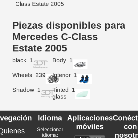
Piezas disponibles para
Mercedes C-Class
Estate 2005
black
1
Body
1
Wheels
239
Interior
1
Shadow
1
Tinted
1
glass
vegación
Idioma
Aplicaciones
Conéct
móviles
con
Quienes
Seleccionar
nosot
idioma: