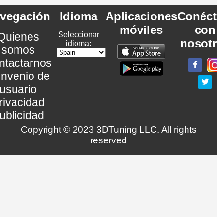
vegación
Idioma
Aplicaciones
Conéct
móviles
con
Quienes
Seleccionar
nosot
idioma:
somos
ntactarnos
nvenio de
usuario
rivacidad
ublicidad
Copyright © 2023 3DTuning LLC. All rights
reserved