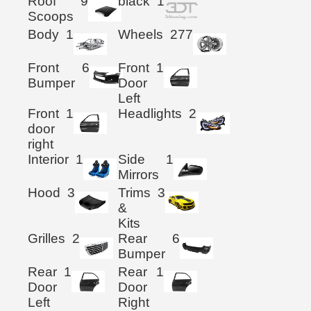
Roof
9
black
1
Scoops
Body
1
Wheels
277
Front
6
Front
1
Bumper
Door
Left
Front
1
Headlights
2
door
right
Interior
1
Side
1
Mirrors
Hood
3
Trims
3
&
Kits
Grilles
2
Rear
6
Bumper
Rear
1
Rear
1
Door
Door
Left
Right