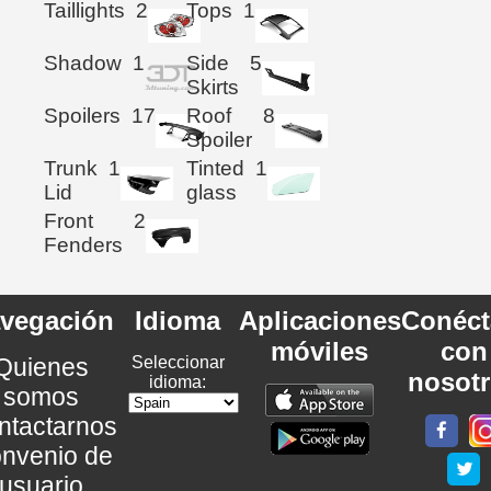
Taillights
2
Tops
1
Shadow
1
Side
5
Skirts
Spoilers
17
Roof
8
Spoiler
Trunk
1
Tinted
1
Lid
glass
Front
2
Fenders
vegación
Idioma
Aplicaciones
Conéct
móviles
con
Quienes
Seleccionar
nosot
idioma:
somos
ntactarnos
nvenio de
usuario