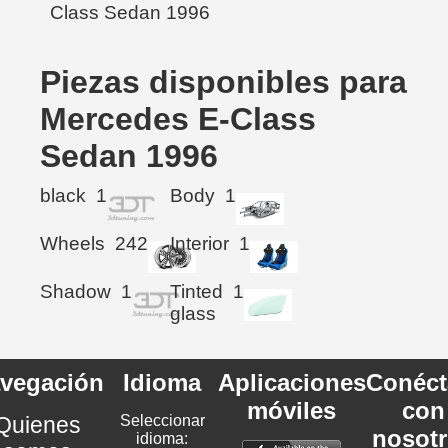
Piezas disponibles para
Mercedes E-Class
Sedan 1996
black
1
Body
1
Wheels
242
Interior
1
Shadow
1
Tinted
1
glass
vegación
Idioma
Aplicaciones
Conéct
móviles
con
Quienes
Seleccionar
nosot
idioma: