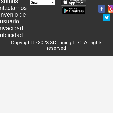
somos
ntactarnos
nvenio de
usuario
rivacidad
ublicidad
Copyright © 2023 3DTuning LLC. All rights
reserved