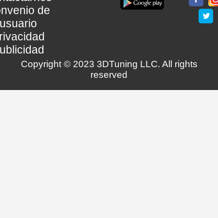
nvenio de
usuario
rivacidad
ublicidad
Copyright © 2023 3DTuning LLC. All rights
reserved