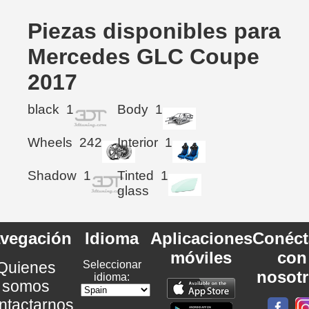
Piezas disponibles para
Mercedes GLC Coupe
2017
black
1
Body
1
Wheels
242
Interior
1
Shadow
1
Tinted
1
glass
vegación
Idioma
Aplicaciones
Conéct
móviles
con
Quienes
Seleccionar
nosot
idioma:
somos
ntactarnos