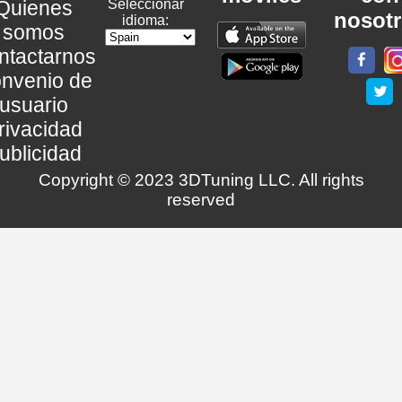
Quienes
Seleccionar
nosot
idioma:
somos
ntactarnos
nvenio de
usuario
rivacidad
ublicidad
Copyright © 2023 3DTuning LLC. All rights
reserved