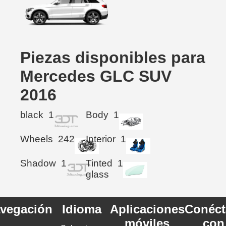
Piezas disponibles para
Mercedes GLC SUV
2016
black
1
Body
1
Wheels
242
Interior
1
Shadow
1
Tinted
1
glass
vegación
Idioma
Aplicaciones
Conéct
móviles
con