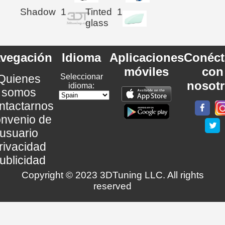
Shadow
1
Tinted
1
glass
vegación
Idioma
Aplicaciones
Conéct
móviles
con
Quienes
Seleccionar
nosot
idioma:
somos
ntactarnos
nvenio de
usuario
rivacidad
ublicidad
Copyright © 2023 3DTuning LLC. All rights
reserved