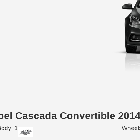
pel Cascada Convertible 201
Body
1
Wheel