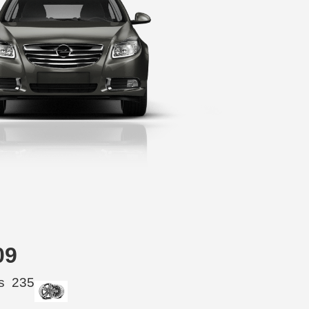
09
s
235