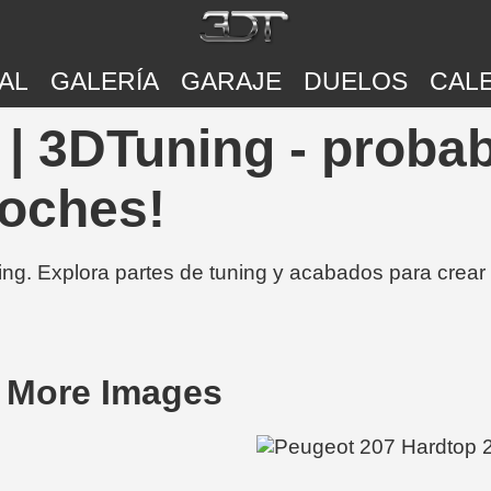
AL
GALERÍA
GARAJE
DUELOS
CAL
| 3DTuning - proba
coches!
ing. Explora partes de tuning y acabados para crear
 More Images