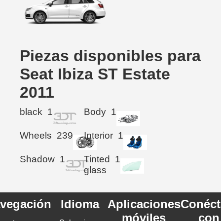
Piezas disponibles para
Seat Ibiza ST Estate
2011
black
1
Body
1
Wheels
239
Interior
1
Shadow
1
Tinted
1
glass
vegación
Idioma
Aplicaciones
Conéct
móviles
con