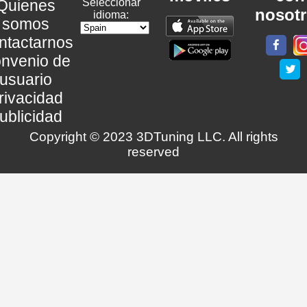
Quienes
Seleccionar
nosot
idioma:
somos
ntactarnos
nvenio de
usuario
rivacidad
ublicidad
Copyright © 2023 3DTuning LLC. All rights
reserved