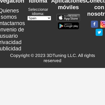
vegación
Idioma
Aplicaciones
Conéct
móviles
con
Quienes
Seleccionar
nosot
idioma:
somos
ntactarnos
nvenio de
usuario
rivacidad
ublicidad
Copyright © 2023 3DTuning LLC. All rights
reserved