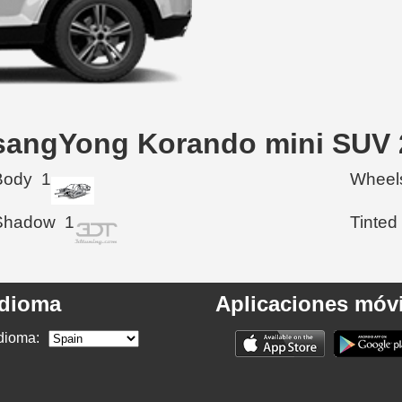
SsangYong Korando mini SUV 
Body
1
Wheel
Shadow
1
Tinted
Idioma
Aplicaciones móvi
dioma: