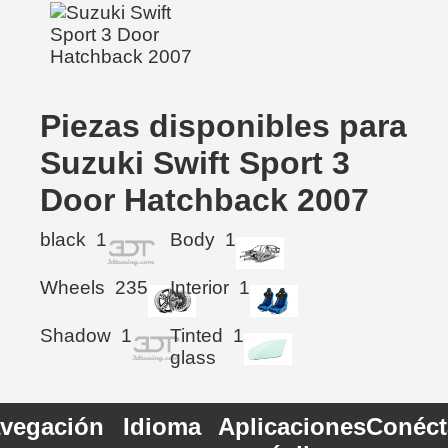
Piezas disponibles para
Suzuki Swift Sport 3
Door Hatchback 2007
black
1
Body
1
Wheels
235
Interior
1
Shadow
1
Tinted
1
glass
vegación
Idioma
Aplicaciones
Conéct