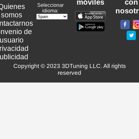
móviles
con
Quienes
Seleccionar
nosot
idioma:
somos
ntactarnos
nvenio de
usuario
rivacidad
ublicidad
Copyright © 2023 3DTuning LLC. All rights
reserved