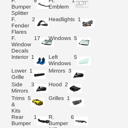
F.
9
Fr.
1
Bumper
Emblem
Splitter
F.
2
Headlights
1
Fender
Flares
F.
17
Windows
5
Window
Decals
Interior
1
Left
5
Windows
Lower
1
Mirrors
3
Grille
Side
3
Hood
2
Mirrors
Trims
5
Grilles
1
&
Kits
Rear
1
R.
6
Bumper
Bumper