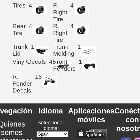
Tires
4
F.
4
Right
Tire
Rear
4
R.
4
Tire
Right
Tire
Trunk
1
Trunk
1
Lid
Molding
Vinyl/Decals
45
Front
1
Fenders
R.
16
Fender
Decals
vegación
Idioma
Aplicaciones
Conéct
móviles
con
Quienes
Seleccionar
nosot
idioma:
somos