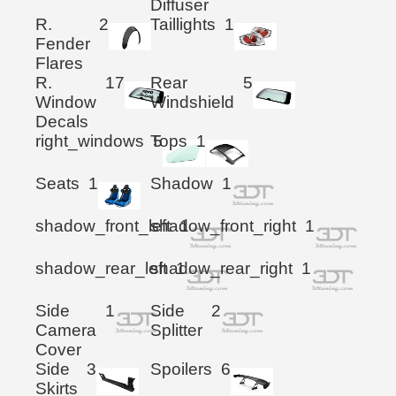
Diffuser
R.
2
Taillights
1
Fender
Flares
R.
17
Rear
5
Window
Windshield
Decals
right_windows
Tops
5
1
Seats
1
Shadow
1
shadow_front_left
shadow_front_right
1
1
shadow_rear_left
shadow_rear_right
1
1
Side
1
Side
2
Camera
Splitter
Cover
Side
3
Spoilers
6
Skirts