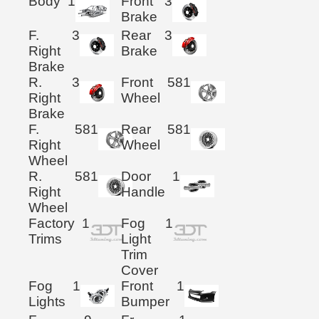
Body
1
Front
3
Brake
F.
3
Rear
3
Right
Brake
Brake
R.
3
Front
581
Right
Wheel
Brake
F.
581
Rear
581
Right
Wheel
Wheel
R.
581
Door
1
Right
Handle
Wheel
Factory
1
Fog
1
Trims
Light
Trim
Cover
Fog
1
Front
1
Lights
Bumper