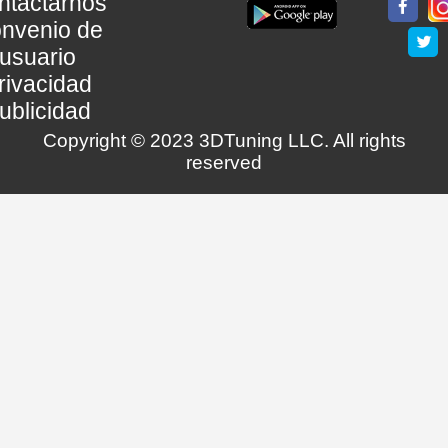
ntactarnos
nvenio de
usuario
rivacidad
ublicidad
Copyright © 2023 3DTuning LLC. All rights
reserved