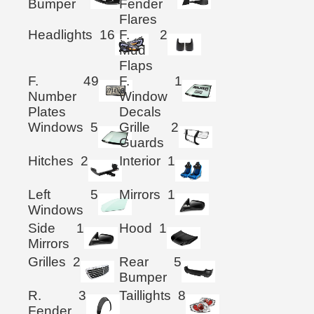
Bumper
Fender
Flares
Headlights
16
F.
2
Mud
Flaps
F.
49
F.
1
Number
Window
Plates
Decals
Windows
5
Grille
2
Guards
Hitches
2
Interior
1
Left
5
Mirrors
1
Windows
Side
1
Hood
1
Mirrors
Grilles
2
Rear
5
Bumper
R.
3
Taillights
8
Fender