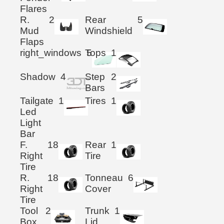
Flares
R.
2
Rear
5
Mud
Windshield
Flaps
right_windows
Tops
5
1
Shadow
4
Step
2
Bars
Tailgate
1
Tires
1
Led
Light
Bar
F.
18
Rear
1
Right
Tire
Tire
R.
18
Tonneau
6
Right
Cover
Tire
Tool
2
Trunk
1
Box
Lid