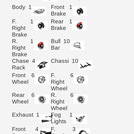
Body
1
Front
1
Brake
F.
1
Rear
1
Right
Brake
Brake
R.
1
Bull
10
Right
Bar
Brake
Chase
4
Chassi
10
Rack
Front
6
F.
6
Wheel
Right
Wheel
Rear
6
R.
6
Wheel
Right
Wheel
Exhaust
1
Fog
1
Lights
Front
4
F.
3