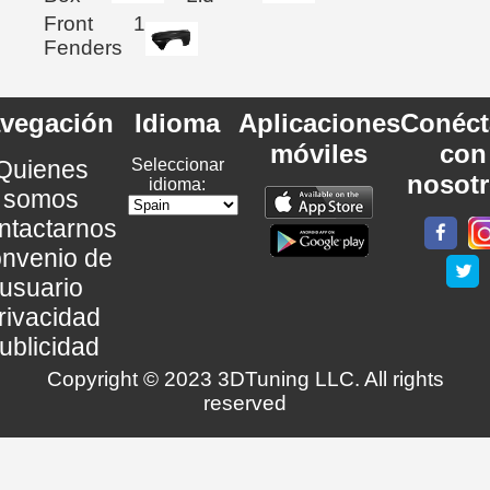
Front
1
Fenders
vegación
Idioma
Aplicaciones
Conéct
móviles
con
Quienes
Seleccionar
nosot
idioma:
somos
ntactarnos
nvenio de
usuario
rivacidad
ublicidad
Copyright © 2023 3DTuning LLC. All rights
reserved