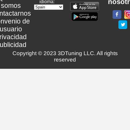
nosot
idioma:
somos
ntactarnos
nvenio de
usuario
rivacidad
ublicidad
Copyright © 2023 3DTuning LLC. All rights
reserved