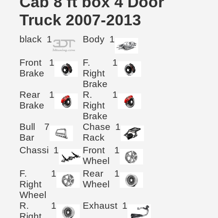
Cab 8 ft box 4 Door
Truck 2007-2013
black
1
Body
1
Front
1
F.
1
Brake
Right
Brake
Rear
1
R.
1
Brake
Right
Brake
Bull
7
Chase
1
Bar
Rack
Chassi
1
Front
1
Wheel
F.
1
Rear
1
Right
Wheel
Wheel
R.
1
Exhaust
1
Right