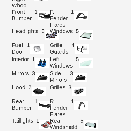
Wheel
Front
1
F.
1
Bumper
Fender
Flares
Headlights
5
Windows
5
Fuel
1
Grille
4
Door
Guards
Interior
1
Left
5
Windows
Mirrors
3
Side
3
Mirrors
Hood
2
Grilles
3
Rear
1
R.
1
Bumper
Fender
Flares
Taillights
1
Rear
5
Windshield