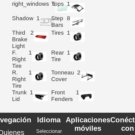
right_windows
Tops
5
1
Shadow
1
Step
8
Bars
Third
2
Tires
1
Brake
Light
F.
1
Rear
1
Right
Tire
Tire
R.
1
Tonneau
2
Right
Cover
Tire
Trunk
1
Front
1
Lid
Fenders
vegación
Idioma
Aplicaciones
Conéct
móviles
con
Quienes
Seleccionar