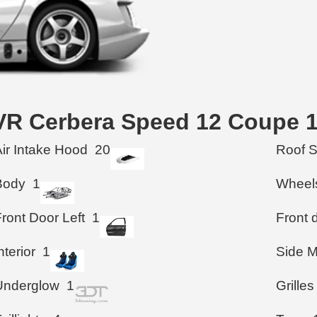
TVR Cerbera Speed 12 Coupe 
Air Intake Hood
20
Roof 
Body
1
Wheel
ront Door Left
1
Front d
nterior
1
Side M
Underglow
1
Grilles