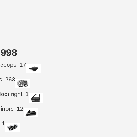
1998
Scoops
17
s
263
oor right
1
irrors
12
1