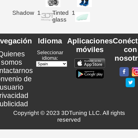
Shadow
1
Tinted
1
glass
vegación
Idioma
Aplicaciones
Conéct
móviles
con
Quienes
Seleccionar
nosot
idioma:
somos
ntactarnos
nvenio de
usuario
rivacidad
ublicidad
Copyright © 2023 3DTuning LLC. All rights
reserved