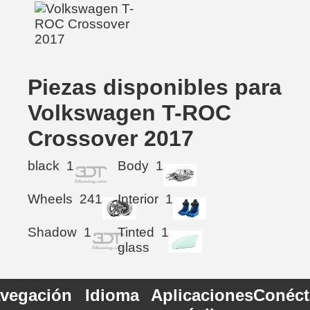
Piezas disponibles para
Volkswagen T-ROC
Crossover 2017
black
1
Body
1
Wheels
241
Interior
1
Shadow
1
Tinted
1
glass
vegación
Idioma
Aplicaciones
Conéct