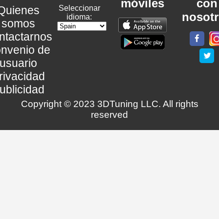
móviles
con
Quienes
Seleccionar
nosot
idioma:
somos
ntactarnos
nvenio de
usuario
rivacidad
ublicidad
Copyright © 2023 3DTuning LLC. All rights
reserved