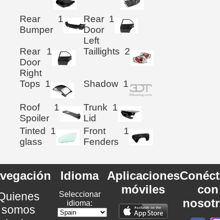
Rear
1
Rear
1
Bumper
Door
Left
Rear
1
Taillights
2
Door
Right
Tops
1
Shadow
1
Roof
1
Trunk
1
Spoiler
Lid
Tinted
1
Front
1
glass
Fenders
vegación
Idioma
Aplicaciones
Conéct
móviles
con
Quienes
Seleccionar
nosot
idioma:
somos