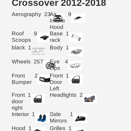
Crossover 2012-2018
Aerography
23
Air
9
Intake
Hood
Roof
9
Base
1
Scoops
rack
black
1
Body
1
Wheels
257
Eye
4
Lips
Front
2
Front
1
Bumper
Door
Left
Front
1
Headlights
2
door
right
Interior
1
Side
1
Mirrors
Hood
1
Grilles
1