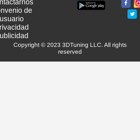
ntactarnos
nvenio de
usuario
rivacidad
ublicidad
Copyright © 2023 3DTuning LLC. All rights
reserved