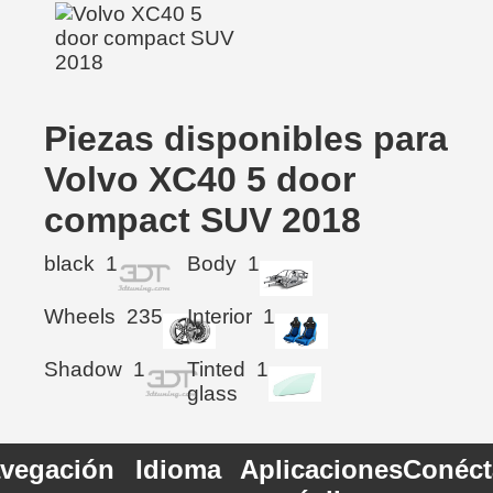
Piezas disponibles para
Volvo XC40 5 door
compact SUV 2018
black
1
Body
1
Wheels
235
Interior
1
Shadow
1
Tinted
1
glass
vegación
Idioma
Aplicaciones
Conéct