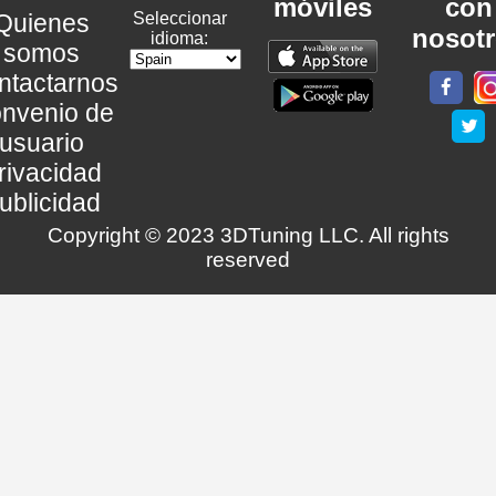
móviles
con
Quienes
Seleccionar
nosot
idioma:
somos
ntactarnos
nvenio de
usuario
rivacidad
ublicidad
Copyright © 2023 3DTuning LLC. All rights
reserved