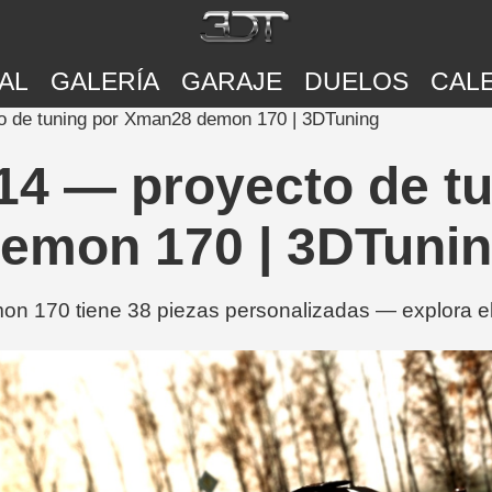
AL
GALERÍA
GARAJE
DUELOS
CAL
o de tuning por Xman28 demon 170 | 3DTuning
014 — proyecto de t
emon 170 | 3DTuni
 170 tiene 38 piezas personalizadas — explora el 